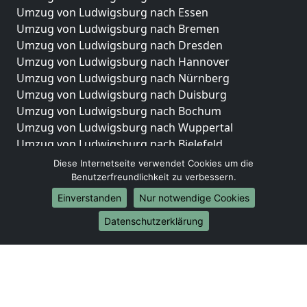
Umzug von Ludwigsburg nach Essen
Umzug von Ludwigsburg nach Bremen
Umzug von Ludwigsburg nach Dresden
Umzug von Ludwigsburg nach Hannover
Umzug von Ludwigsburg nach Nürnberg
Umzug von Ludwigsburg nach Duisburg
Umzug von Ludwigsburg nach Bochum
Umzug von Ludwigsburg nach Wuppertal
Umzug von Ludwigsburg nach Bielefeld
Umzug von Ludwigsburg nach Bonn
Diese Internetseite verwendet Cookies um die
Umzug von Ludwigsburg nach Münster
Benutzerfreundlichkeit zu verbessern.
Einverstanden
Nur notwendige Cookies
Internationale-Umzüge
Datenschutzerklärung
Umzug von Ludwigsburg nach Brasilien
Umzug von Ludwigsburg nach Brunei Darussalam
Umzug von Ludwigsburg nach Burkina Faso
Umzug von Ludwigsburg nach Burundi
Umzug von Ludwigsburg nach Chile