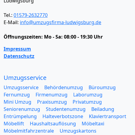
Ludwigsburg
Tel.:
01579-2632770
E-Mail:
info@umzugsfirma-ludwigsburg.de
Öffnungszeiten:
Mo - Sa: 08:00 - 19:30 Uhr
Impressum
Datenschutz
Umzugsservice
Umzugsservice
Behördenumzug
Büroumzug
Fernumzug
Firmenumzug
Laborumzug
Mini Umzug
Praxisumzug
Privatumzug
Seniorenumzug
Studentenumzug
Beiladung
Entrümpelung
Halteverbotszone
Klaviertransport
Möbellift
Haushaltsauflösung
Möbeltaxi
Möbelmitfahrzentrale
Umzugskartons