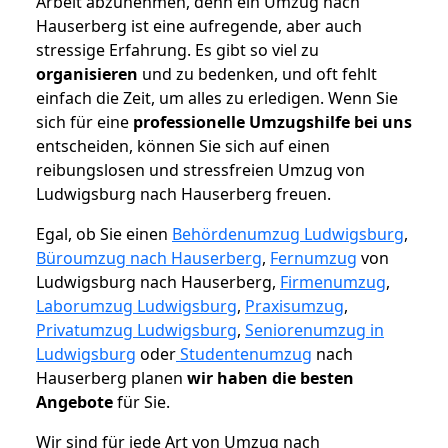
Arbeit abzunehmen, denn ein Umzug nach
Hauserberg ist eine aufregende, aber auch
stressige Erfahrung. Es gibt so viel zu
organisieren
und zu bedenken, und oft fehlt
einfach die Zeit, um alles zu erledigen. Wenn Sie
sich für eine
professionelle Umzugshilfe bei uns
entscheiden, können Sie sich auf einen
reibungslosen und stressfreien Umzug von
Ludwigsburg nach Hauserberg freuen.
Egal, ob Sie einen
Behördenumzug Ludwigsburg
,
Büroumzug nach Hauserberg
,
Fernumzug
von
Ludwigsburg nach Hauserberg,
Firmenumzug
,
Laborumzug Ludwigsburg
,
Praxisumzug
,
Privatumzug Ludwigsburg
,
Seniorenumzug in
Ludwigsburg
oder
Studentenumzug
nach
Hauserberg planen
wir haben die besten
Angebote
für Sie.
Wir sind für jede Art von Umzug nach