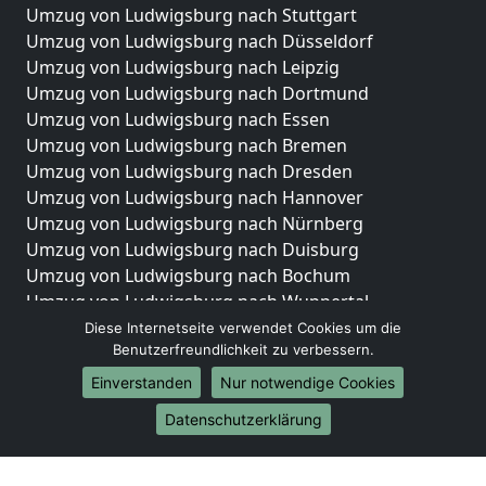
Umzug von Ludwigsburg nach Stuttgart
Umzug von Ludwigsburg nach Düsseldorf
Umzug von Ludwigsburg nach Leipzig
Umzug von Ludwigsburg nach Dortmund
Umzug von Ludwigsburg nach Essen
Umzug von Ludwigsburg nach Bremen
Umzug von Ludwigsburg nach Dresden
Umzug von Ludwigsburg nach Hannover
Umzug von Ludwigsburg nach Nürnberg
Umzug von Ludwigsburg nach Duisburg
Umzug von Ludwigsburg nach Bochum
Umzug von Ludwigsburg nach Wuppertal
Umzug von Ludwigsburg nach Bielefeld
Diese Internetseite verwendet Cookies um die
Benutzerfreundlichkeit zu verbessern.
Umzug von Ludwigsburg nach Bonn
Umzug von Ludwigsburg nach Münster
Einverstanden
Nur notwendige Cookies
Internationale-Umzüge
Datenschutzerklärung
Umzug von Ludwigsburg nach Brasilien
Umzug von Ludwigsburg nach Brunei Darussalam