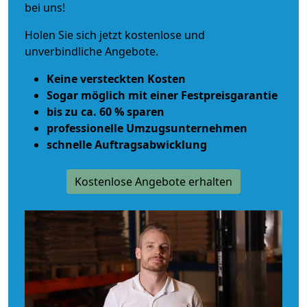
bei uns!
Holen Sie sich jetzt kostenlose und
unverbindliche Angebote.
Keine versteckten Kosten
Sogar möglich mit einer Festpreisgarantie
bis zu ca. 60 % sparen
professionelle Umzugsunternehmen
schnelle Auftragsabwicklung
Kostenlose Angebote erhalten