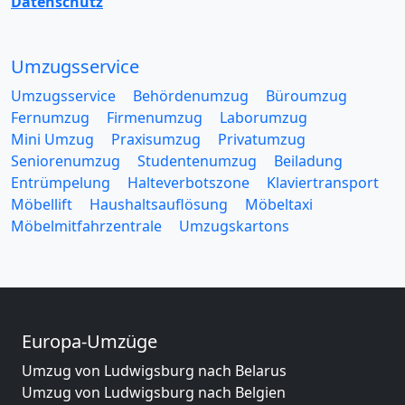
Datenschutz
Umzugsservice
Umzugsservice
Behördenumzug
Büroumzug
Fernumzug
Firmenumzug
Laborumzug
Mini Umzug
Praxisumzug
Privatumzug
Seniorenumzug
Studentenumzug
Beiladung
Entrümpelung
Halteverbotszone
Klaviertransport
Möbellift
Haushaltsauflösung
Möbeltaxi
Möbelmitfahrzentrale
Umzugskartons
Europa-Umzüge
Umzug von Ludwigsburg nach Belarus
Umzug von Ludwigsburg nach Belgien