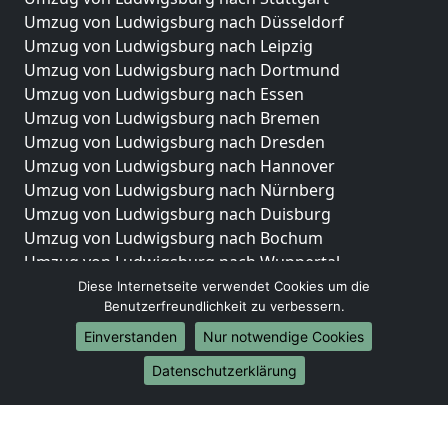
Umzug von Ludwigsburg nach Düsseldorf
Umzug von Ludwigsburg nach Leipzig
Umzug von Ludwigsburg nach Dortmund
Umzug von Ludwigsburg nach Essen
Umzug von Ludwigsburg nach Bremen
Umzug von Ludwigsburg nach Dresden
Umzug von Ludwigsburg nach Hannover
Umzug von Ludwigsburg nach Nürnberg
Umzug von Ludwigsburg nach Duisburg
Umzug von Ludwigsburg nach Bochum
Umzug von Ludwigsburg nach Wuppertal
Umzug von Ludwigsburg nach Bielefeld
Diese Internetseite verwendet Cookies um die
Benutzerfreundlichkeit zu verbessern.
Umzug von Ludwigsburg nach Bonn
Umzug von Ludwigsburg nach Münster
Einverstanden
Nur notwendige Cookies
Internationale-Umzüge
Datenschutzerklärung
Umzug von Ludwigsburg nach Brasilien
Umzug von Ludwigsburg nach Brunei Darussalam