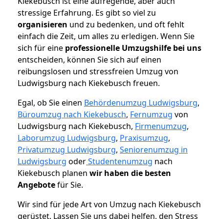
Kiekebusch ist eine aufregende, aber auch
stressige Erfahrung. Es gibt so viel zu
organisieren
und zu bedenken, und oft fehlt
einfach die Zeit, um alles zu erledigen. Wenn Sie
sich für eine
professionelle Umzugshilfe bei uns
entscheiden, können Sie sich auf einen
reibungslosen und stressfreien Umzug von
Ludwigsburg nach Kiekebusch freuen.
Egal, ob Sie einen
Behördenumzug Ludwigsburg
,
Büroumzug nach Kiekebusch
,
Fernumzug
von
Ludwigsburg nach Kiekebusch,
Firmenumzug
,
Laborumzug Ludwigsburg
,
Praxisumzug
,
Privatumzug Ludwigsburg
,
Seniorenumzug in
Ludwigsburg
oder
Studentenumzug
nach
Kiekebusch planen
wir haben die besten
Angebote
für Sie.
Wir sind für jede Art von Umzug nach Kiekebusch
gerüstet. Lassen Sie uns dabei helfen, den Stress