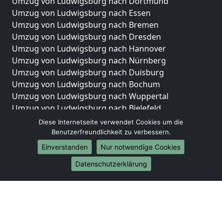
Umzug von Ludwigsburg nach Dortmund
Umzug von Ludwigsburg nach Essen
Umzug von Ludwigsburg nach Bremen
Umzug von Ludwigsburg nach Dresden
Umzug von Ludwigsburg nach Hannover
Umzug von Ludwigsburg nach Nürnberg
Umzug von Ludwigsburg nach Duisburg
Umzug von Ludwigsburg nach Bochum
Umzug von Ludwigsburg nach Wuppertal
Umzug von Ludwigsburg nach Bielefeld
Umzug von Ludwigsburg nach Bonn
Diese Internetseite verwendet Cookies um die
Umzug von Ludwigsburg nach Münster
Benutzerfreundlichkeit zu verbessern.
Einverstanden
Nur notwendige Cookies
Internationale-Umzüge
Datenschutzerklärung
Umzug von Ludwigsburg nach Brasilien
Umzug von Ludwigsburg nach Brunei Darussalam
Umzug von Ludwigsburg nach Burkina Faso
Umzug von Ludwigsburg nach Burundi
Umzug von Ludwigsburg nach Chile