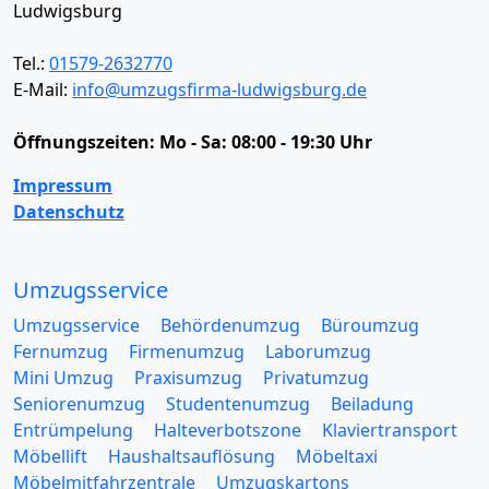
Ludwigsburg
Tel.:
01579-2632770
E-Mail:
info@umzugsfirma-ludwigsburg.de
Öffnungszeiten:
Mo - Sa: 08:00 - 19:30 Uhr
Impressum
Datenschutz
Umzugsservice
Umzugsservice
Behördenumzug
Büroumzug
Fernumzug
Firmenumzug
Laborumzug
Mini Umzug
Praxisumzug
Privatumzug
Seniorenumzug
Studentenumzug
Beiladung
Entrümpelung
Halteverbotszone
Klaviertransport
Möbellift
Haushaltsauflösung
Möbeltaxi
Möbelmitfahrzentrale
Umzugskartons