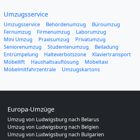
Umzugsservice
Umzugsservice
Behördenumzug
Büroumzug
Fernumzug
Firmenumzug
Laborumzug
Mini Umzug
Praxisumzug
Privatumzug
Seniorenumzug
Studentenumzug
Beiladung
Entrümpelung
Halteverbotszone
Klaviertransport
Möbellift
Haushaltsauflösung
Möbeltaxi
Möbelmitfahrzentrale
Umzugskartons
Europa-Umzüge
Umzug von Ludwigsburg nach Belarus
Umzug von Ludwigsburg nach Belgien
Umzug von Ludwigsburg nach Bulgarien