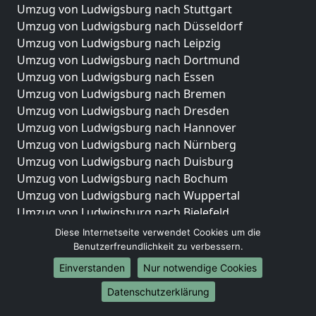
Umzug von Ludwigsburg nach Stuttgart
Umzug von Ludwigsburg nach Düsseldorf
Umzug von Ludwigsburg nach Leipzig
Umzug von Ludwigsburg nach Dortmund
Umzug von Ludwigsburg nach Essen
Umzug von Ludwigsburg nach Bremen
Umzug von Ludwigsburg nach Dresden
Umzug von Ludwigsburg nach Hannover
Umzug von Ludwigsburg nach Nürnberg
Umzug von Ludwigsburg nach Duisburg
Umzug von Ludwigsburg nach Bochum
Umzug von Ludwigsburg nach Wuppertal
Umzug von Ludwigsburg nach Bielefeld
Umzug von Ludwigsburg nach Bonn
Diese Internetseite verwendet Cookies um die
Umzug von Ludwigsburg nach Münster
Benutzerfreundlichkeit zu verbessern.
Einverstanden
Nur notwendige Cookies
Internationale-Umzüge
Datenschutzerklärung
Umzug von Ludwigsburg nach Brasilien
Umzug von Ludwigsburg nach Brunei Darussalam