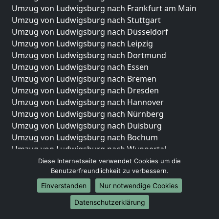
Umzug von Ludwigsburg nach Frankfurt am Main
Umzug von Ludwigsburg nach Stuttgart
Umzug von Ludwigsburg nach Düsseldorf
Umzug von Ludwigsburg nach Leipzig
Umzug von Ludwigsburg nach Dortmund
Umzug von Ludwigsburg nach Essen
Umzug von Ludwigsburg nach Bremen
Umzug von Ludwigsburg nach Dresden
Umzug von Ludwigsburg nach Hannover
Umzug von Ludwigsburg nach Nürnberg
Umzug von Ludwigsburg nach Duisburg
Umzug von Ludwigsburg nach Bochum
Umzug von Ludwigsburg nach Wuppertal
Umzug von Ludwigsburg nach Bielefeld
Diese Internetseite verwendet Cookies um die
Benutzerfreundlichkeit zu verbessern.
Umzug von Ludwigsburg nach Bonn
Umzug von Ludwigsburg nach Münster
Einverstanden
Nur notwendige Cookies
Internationale-Umzüge
Datenschutzerklärung