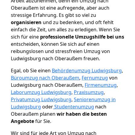
Arbeit abzunehmen, denn ein Umzug nach
Oberaußem ist eine aufregende, aber auch
stressige Erfahrung. Es gibt so viel zu
organisieren
und zu bedenken, und oft fehlt
einfach die Zeit, um alles zu erledigen. Wenn Sie
sich für eine
professionelle Umzugshilfe bei uns
entscheiden, können Sie sich auf einen
reibungslosen und stressfreien Umzug von
Ludwigsburg nach Oberaußem freuen.
Egal, ob Sie einen
Behördenumzug Ludwigsburg
,
Büroumzug nach Oberaußem
,
Fernumzug
von
Ludwigsburg nach Oberaußem,
Firmenumzug
,
Laborumzug Ludwigsburg
,
Praxisumzug
,
Privatumzug Ludwigsburg
,
Seniorenumzug in
Ludwigsburg
oder
Studentenumzug
nach
Oberaußem planen
wir haben die besten
Angebote
für Sie.
Wir sind für jede Art von Umzug nach