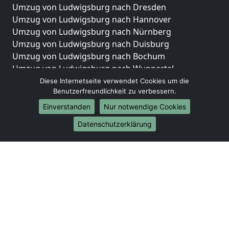
Umzug von Ludwigsburg nach Dresden
Umzug von Ludwigsburg nach Hannover
Umzug von Ludwigsburg nach Nürnberg
Umzug von Ludwigsburg nach Duisburg
Umzug von Ludwigsburg nach Bochum
Umzug von Ludwigsburg nach Wuppertal
Umzug von Ludwigsburg nach Bielefeld
Diese Internetseite verwendet Cookies um die
Benutzerfreundlichkeit zu verbessern.
Umzug von Ludwigsburg nach Bonn
Umzug von Ludwigsburg nach Münster
Einverstanden
Nur notwendige Cookies
Internationale-Umzüge
Datenschutzerklärung
Umzug von Ludwigsburg nach Brasilien
Umzug von Ludwigsburg nach Brunei Darussalam
Umzug von Ludwigsburg nach Burkina Faso
Umzug von Ludwigsburg nach Burundi
Umzug von Ludwigsburg nach Chile
Umzug von Ludwigsburg nach China
Umzug von Ludwigsburg nach Cookinseln
Umzug von Ludwigsburg nach Costa Rica