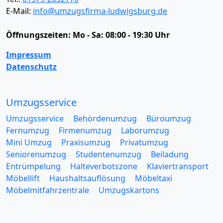
E-Mail:
info@umzugsfirma-ludwigsburg.de
Öffnungszeiten:
Mo - Sa: 08:00 - 19:30 Uhr
Impressum
Datenschutz
Umzugsservice
Umzugsservice
Behördenumzug
Büroumzug
Fernumzug
Firmenumzug
Laborumzug
Mini Umzug
Praxisumzug
Privatumzug
Seniorenumzug
Studentenumzug
Beiladung
Entrümpelung
Halteverbotszone
Klaviertransport
Möbellift
Haushaltsauflösung
Möbeltaxi
Möbelmitfahrzentrale
Umzugskartons