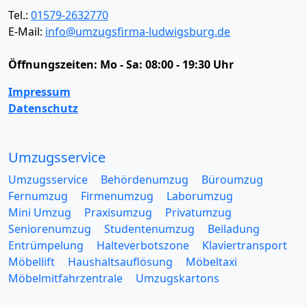
Tel.:
01579-2632770
E-Mail:
info@umzugsfirma-ludwigsburg.de
Öffnungszeiten:
Mo - Sa: 08:00 - 19:30 Uhr
Impressum
Datenschutz
Umzugsservice
Umzugsservice
Behördenumzug
Büroumzug
Fernumzug
Firmenumzug
Laborumzug
Mini Umzug
Praxisumzug
Privatumzug
Seniorenumzug
Studentenumzug
Beiladung
Entrümpelung
Halteverbotszone
Klaviertransport
Möbellift
Haushaltsauflösung
Möbeltaxi
Möbelmitfahrzentrale
Umzugskartons