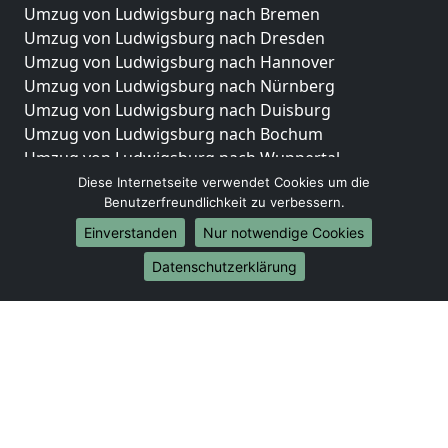
Umzug von Ludwigsburg nach Bremen
Umzug von Ludwigsburg nach Dresden
Umzug von Ludwigsburg nach Hannover
Umzug von Ludwigsburg nach Nürnberg
Umzug von Ludwigsburg nach Duisburg
Umzug von Ludwigsburg nach Bochum
Umzug von Ludwigsburg nach Wuppertal
Umzug von Ludwigsburg nach Bielefeld
Diese Internetseite verwendet Cookies um die
Benutzerfreundlichkeit zu verbessern.
Umzug von Ludwigsburg nach Bonn
Umzug von Ludwigsburg nach Münster
Einverstanden
Nur notwendige Cookies
Internationale-Umzüge
Datenschutzerklärung
Umzug von Ludwigsburg nach Brasilien
Umzug von Ludwigsburg nach Brunei Darussalam
Umzug von Ludwigsburg nach Burkina Faso
Umzug von Ludwigsburg nach Burundi
Umzug von Ludwigsburg nach Chile
Umzug von Ludwigsburg nach China
Umzug von Ludwigsburg nach Cookinseln