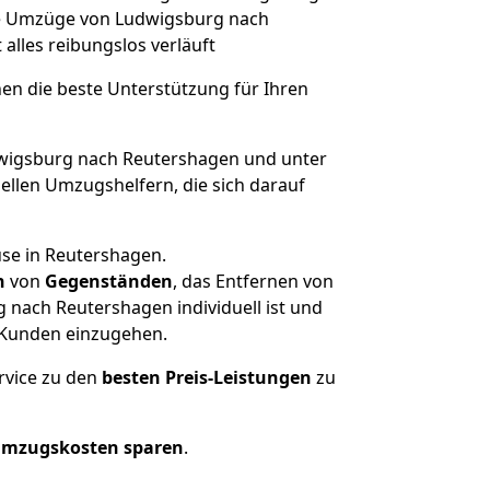
che Umzüge von Ludwigsburg nach
t alles reibungslos verläuft
nen die beste Unterstützung für Ihren
igsburg nach Reutershagen und unter
llen Umzugshelfern, die sich darauf
use in Reutershagen.
n
von
Gegenständen
, das Entfernen von
nach Reutershagen individuell ist und
r Kunden einzugehen.
rvice zu den
besten Preis-Leistungen
zu
Umzugskosten sparen
.