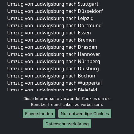
Umzug von Ludwigsburg nach Stuttgart
Umzug von Ludwigsburg nach Düsseldorf
Umzug von Ludwigsburg nach Leipzig
Umzug von Ludwigsburg nach Dortmund
Umzug von Ludwigsburg nach Essen
Umzug von Ludwigsburg nach Bremen
Umzug von Ludwigsburg nach Dresden
Umzug von Ludwigsburg nach Hannover
Umzug von Ludwigsburg nach Nürnberg
Umzug von Ludwigsburg nach Duisburg
Umzug von Ludwigsburg nach Bochum
Umzug von Ludwigsburg nach Wuppertal
Umzug von Ludwigsburg nach Bielefeld
Umzug von Ludwigsburg nach Bonn
Diese Internetseite verwendet Cookies um die
Umzug von Ludwigsburg nach Münster
Benutzerfreundlichkeit zu verbessern.
Einverstanden
Nur notwendige Cookies
Internationale-Umzüge
Datenschutzerklärung
Umzug von Ludwigsburg nach Brasilien
Umzug von Ludwigsburg nach Brunei Darussalam