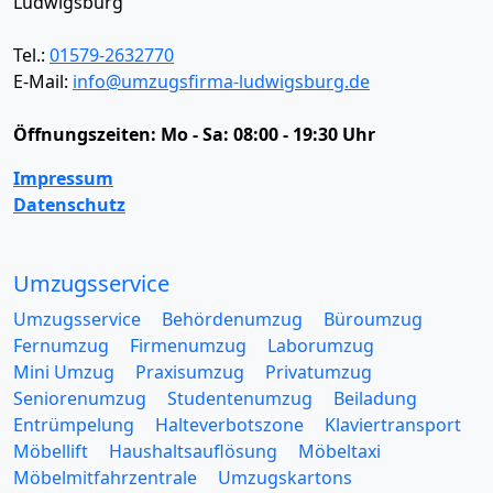
Ludwigsburg
Tel.:
01579-2632770
E-Mail:
info@umzugsfirma-ludwigsburg.de
Öffnungszeiten:
Mo - Sa: 08:00 - 19:30 Uhr
Impressum
Datenschutz
Umzugsservice
Umzugsservice
Behördenumzug
Büroumzug
Fernumzug
Firmenumzug
Laborumzug
Mini Umzug
Praxisumzug
Privatumzug
Seniorenumzug
Studentenumzug
Beiladung
Entrümpelung
Halteverbotszone
Klaviertransport
Möbellift
Haushaltsauflösung
Möbeltaxi
Möbelmitfahrzentrale
Umzugskartons