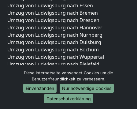
Umzug von Ludwigsburg nach Essen
Umzug von Ludwigsburg nach Bremen
Umzug von Ludwigsburg nach Dresden
Umzug von Ludwigsburg nach Hannover
Umzug von Ludwigsburg nach Nürnberg
Umzug von Ludwigsburg nach Duisburg
Umzug von Ludwigsburg nach Bochum
Umzug von Ludwigsburg nach Wuppertal
Umzug von Ludwigsburg nach Bielefeld
Umzug von Ludwigsburg nach Bonn
Diese Internetseite verwendet Cookies um die
Umzug von Ludwigsburg nach Münster
Benutzerfreundlichkeit zu verbessern.
Einverstanden
Nur notwendige Cookies
Internationale-Umzüge
Datenschutzerklärung
Umzug von Ludwigsburg nach Brasilien
Umzug von Ludwigsburg nach Brunei Darussalam
Umzug von Ludwigsburg nach Burkina Faso
Umzug von Ludwigsburg nach Burundi
Umzug von Ludwigsburg nach Chile