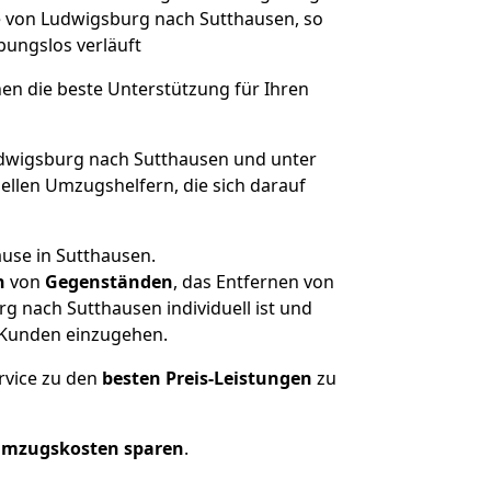
ge von Ludwigsburg nach Sutthausen, so
ibungslos verläuft
nen die beste Unterstützung für Ihren
wigsburg nach Sutthausen und unter
llen Umzugshelfern, die sich darauf
ause in Sutthausen.
n
von
Gegenständen
, das Entfernen von
 nach Sutthausen individuell ist und
r Kunden einzugehen.
rvice zu den
besten Preis-Leistungen
zu
Umzugskosten sparen
.