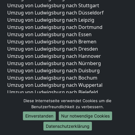
Umzug von Ludwigsburg nach Stuttgart
Umzug von Ludwigsburg nach Düsseldorf
Umzug von Ludwigsburg nach Leipzig
Umzug von Ludwigsburg nach Dortmund
Umzug von Ludwigsburg nach Essen
Umzug von Ludwigsburg nach Bremen
Umzug von Ludwigsburg nach Dresden
Umzug von Ludwigsburg nach Hannover
Umzug von Ludwigsburg nach Nürnberg
Umzug von Ludwigsburg nach Duisburg
Umzug von Ludwigsburg nach Bochum
Umzug von Ludwigsburg nach Wuppertal
Umzug von Ludwigsburg nach Bielefeld
Umzug von Ludwigsburg nach Bonn
Diese Internetseite verwendet Cookies um die
Umzug von Ludwigsburg nach Münster
Benutzerfreundlichkeit zu verbessern.
Einverstanden
Nur notwendige Cookies
Internationale-Umzüge
Datenschutzerklärung
Umzug von Ludwigsburg nach Brasilien