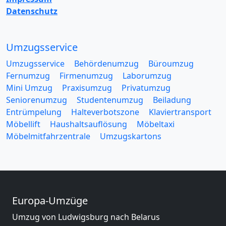
Datenschutz
Umzugsservice
Umzugsservice
Behördenumzug
Büroumzug
Fernumzug
Firmenumzug
Laborumzug
Mini Umzug
Praxisumzug
Privatumzug
Seniorenumzug
Studentenumzug
Beiladung
Entrümpelung
Halteverbotszone
Klaviertransport
Möbellift
Haushaltsauflösung
Möbeltaxi
Möbelmitfahrzentrale
Umzugskartons
Europa-Umzüge
Umzug von Ludwigsburg nach Belarus