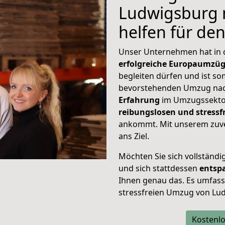
Ludwigsburg na
helfen für de
Unser Unternehmen hat in
erfolgreiche Europaumzü
begleiten dürfen und ist so
bevorstehenden Umzug nach
Erfahrung
im Umzugssektor
reibungslosen und stress
ankommt. Mit unserem zuve
ans Ziel.
Möchten Sie sich vollständ
und sich stattdessen
entsp
Ihnen genau das. Es umfasst 
stressfreien Umzug von Lud
Kostenlo