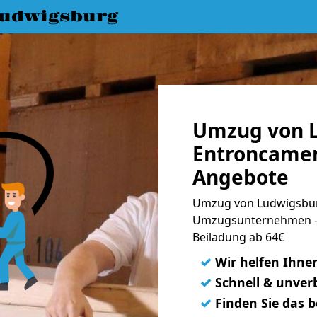
udwigsburg
Umzug von 
Entroncamen
Angebote
Umzug von Ludwigsbur
Umzugsunternehmen - 
Beiladung ab 64€
✓
Wir helfen Ihne
✓
Schnell & unverb
✓
Finden Sie das 