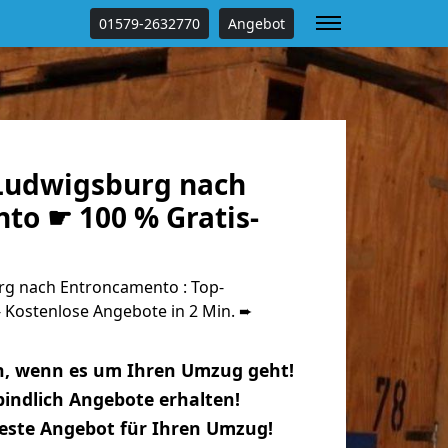
01579-2632770
Angebot
Ludwigsburg nach
to ☛ 100 % Gratis-
g nach Entroncamento : Top-
Kostenlose Angebote in 2 Min. ➨
n, wenn es um Ihren Umzug geht!
indlich Angebote erhalten!
beste Angebot für Ihren Umzug!