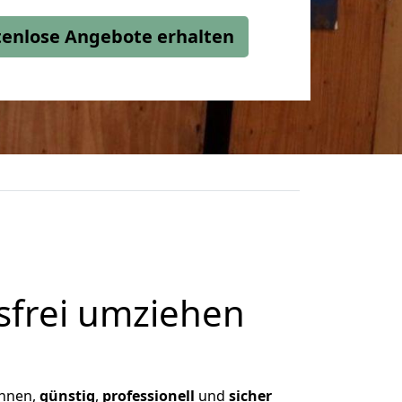
stenlose Angebote erhalten
frei umziehen
Ihnen,
günstig
,
professionell
und
sicher