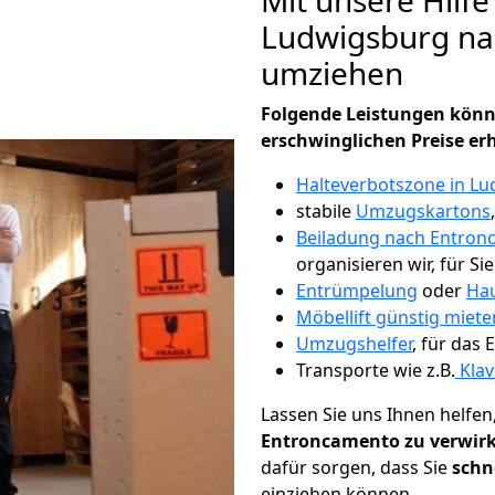
Mit unsere Hilfe
Ludwigsburg na
umziehen
Folgende Leistungen könn
erschwinglichen Preise er
Halteverbotszone in L
stabile
Umzugskartons
Beiladung nach Entron
organisieren wir, für Si
Entrümpelung
oder
Hau
Möbellift günstig miet
Umzugshelfer
, für das
Transporte wie z.B.
Klav
Lassen Sie uns Ihnen helfen
Entroncamento zu verwirk
dafür sorgen, dass Sie
schn
einziehen können.