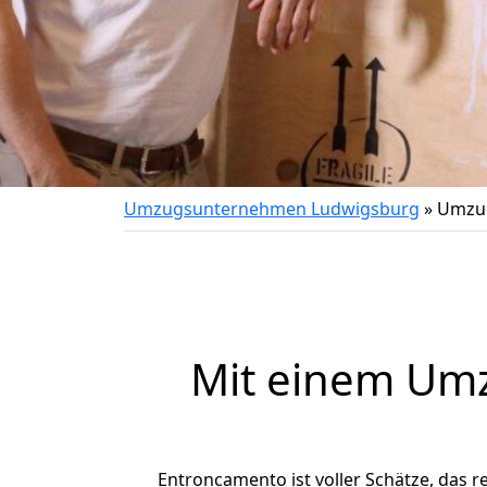
Umzugsunternehmen Ludwigsburg
»
Umzug
Mit einem Um
Entroncamento ist voller Schätze, das re