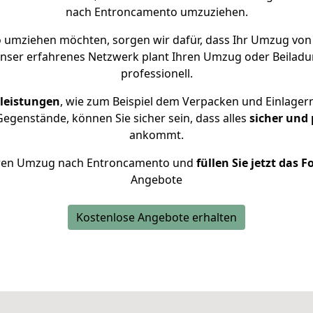
nach Entroncamento umzuziehen.
 umziehen möchten, sorgen wir dafür, dass Ihr Umzug vo
Unser erfahrenes Netzwerk plant Ihren Umzug oder Beiladu
professionell.
leistungen
, wie zum Beispiel dem Verpacken und Einlager
egenstände, können Sie sicher sein, dass alles
sicher und
ankommt.
 Ihren Umzug nach Entroncamento und
füllen Sie jetzt das 
Angebote
Kostenlose Angebote erhalten