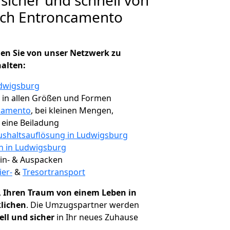
 sicher und schnell von
ch Entroncamento
en Sie von unser Netzwerk zu
halten:
udwigsburg
, in allen Größen und Formen
camento
, bei kleinen Mengen,
e eine Beiladung
shaltsauflösung in Ludwigsburg
en in Ludwigsburg
 Ein- & Auspacken
ier-
&
Tresortransport
,
Ihren Traum von einem Leben in
lichen
. Die Umzugspartner werden
ell und sicher
in Ihr neues Zuhause