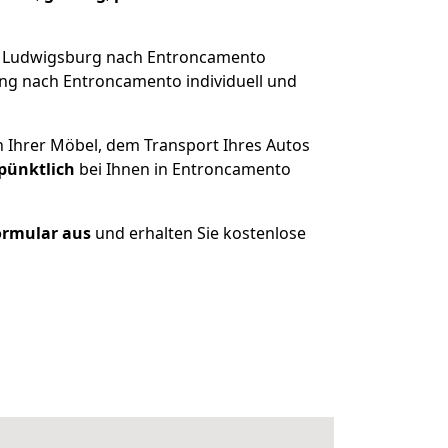
n Ludwigsburg nach Entroncamento
ng nach Entroncamento individuell und
n Ihrer Möbel, dem Transport Ihres Autos
 pünktlich
bei Ihnen in Entroncamento
Formular aus
und erhalten Sie kostenlose