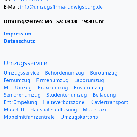
E-Mail:
info@umzugsfirma-ludwigsburg.de
Öffnungszeiten:
Mo - Sa: 08:00 - 19:30 Uhr
Impressum
Datenschutz
Umzugsservice
Umzugsservice
Behördenumzug
Büroumzug
Fernumzug
Firmenumzug
Laborumzug
Mini Umzug
Praxisumzug
Privatumzug
Seniorenumzug
Studentenumzug
Beiladung
Entrümpelung
Halteverbotszone
Klaviertransport
Möbellift
Haushaltsauflösung
Möbeltaxi
Möbelmitfahrzentrale
Umzugskartons