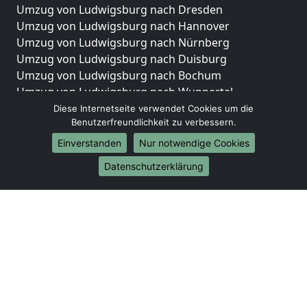
Umzug von Ludwigsburg nach Dresden
Umzug von Ludwigsburg nach Hannover
Umzug von Ludwigsburg nach Nürnberg
Umzug von Ludwigsburg nach Duisburg
Umzug von Ludwigsburg nach Bochum
Umzug von Ludwigsburg nach Wuppertal
Umzug von Ludwigsburg nach Bielefeld
Diese Internetseite verwendet Cookies um die
Benutzerfreundlichkeit zu verbessern.
Umzug von Ludwigsburg nach Bonn
Umzug von Ludwigsburg nach Münster
Einverstanden
Nur notwendige Cookies
Internationale-Umzüge
Datenschutzerklärung
Umzug von Ludwigsburg nach Brasilien
Umzug von Ludwigsburg nach Brunei Darussalam
Umzug von Ludwigsburg nach Burkina Faso
Umzug von Ludwigsburg nach Burundi
Umzug von Ludwigsburg nach Chile
Umzug von Ludwigsburg nach China
Umzug von Ludwigsburg nach Cookinseln
Umzug von Ludwigsburg nach Costa Rica