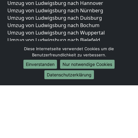
Umzug von Ludwigsburg nach Hannover
Umzug von Ludwigsburg nach Nürnberg
Umzug von Ludwigsburg nach Duisburg
Umzug von Ludwigsburg nach Bochum
Umzug von Ludwigsburg nach Wuppertal
Umzug von Ludwigsburg nach Bielefeld
Umzug von Ludwigsburg nach Bonn
Diese Internetseite verwendet Cookies um die
Umzug von Ludwigsburg nach Münster
Benutzerfreundlichkeit zu verbessern.
Einverstanden
Nur notwendige Cookies
Internationale-Umzüge
Datenschutzerklärung
Umzug von Ludwigsburg nach Brasilien
Umzug von Ludwigsburg nach Brunei Darussalam
Umzug von Ludwigsburg nach Burkina Faso
Umzug von Ludwigsburg nach Burundi
Umzug von Ludwigsburg nach Chile
Umzug von Ludwigsburg nach China
Umzug von Ludwigsburg nach Cookinseln
Umzug von Ludwigsburg nach Costa Rica
Umzug von Ludwigsburg nach Curaçao