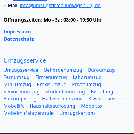
E-Mail:
info@umzugsfirma-ludwigsburg.de
Öffnungszeiten:
Mo - Sa: 08:00 - 19:30 Uhr
Impressum
Datenschutz
Umzugsservice
Umzugsservice
Behördenumzug
Büroumzug
Fernumzug
Firmenumzug
Laborumzug
Mini Umzug
Praxisumzug
Privatumzug
Seniorenumzug
Studentenumzug
Beiladung
Entrümpelung
Halteverbotszone
Klaviertransport
Möbellift
Haushaltsauflösung
Möbeltaxi
Möbelmitfahrzentrale
Umzugskartons