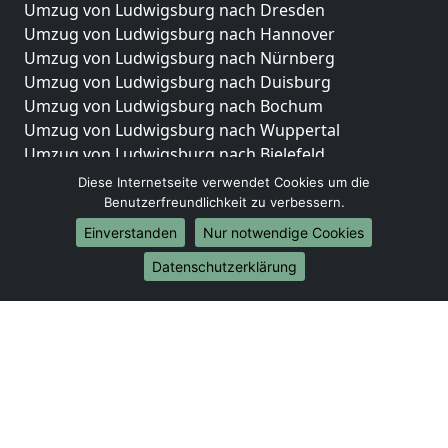
Umzug von Ludwigsburg nach Dresden
Umzug von Ludwigsburg nach Hannover
Umzug von Ludwigsburg nach Nürnberg
Umzug von Ludwigsburg nach Duisburg
Umzug von Ludwigsburg nach Bochum
Umzug von Ludwigsburg nach Wuppertal
Umzug von Ludwigsburg nach Bielefeld
Umzug von Ludwigsburg nach Bonn
Diese Internetseite verwendet Cookies um die
Umzug von Ludwigsburg nach Münster
Benutzerfreundlichkeit zu verbessern.
Einverstanden
Nur notwendige Cookies
Internationale-Umzüge
Datenschutzerklärung
Umzug von Ludwigsburg nach Brasilien
Umzug von Ludwigsburg nach Brunei Darussalam
Umzug von Ludwigsburg nach Burkina Faso
Umzug von Ludwigsburg nach Burundi
Umzug von Ludwigsburg nach Chile
Umzug von Ludwigsburg nach China
Umzug von Ludwigsburg nach Cookinseln
Umzug von Ludwigsburg nach Costa Rica