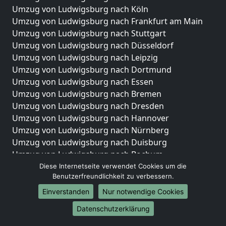
Umzug von Ludwigsburg nach Köln
Umzug von Ludwigsburg nach Frankfurt am Main
Umzug von Ludwigsburg nach Stuttgart
Umzug von Ludwigsburg nach Düsseldorf
Umzug von Ludwigsburg nach Leipzig
Umzug von Ludwigsburg nach Dortmund
Umzug von Ludwigsburg nach Essen
Umzug von Ludwigsburg nach Bremen
Umzug von Ludwigsburg nach Dresden
Umzug von Ludwigsburg nach Hannover
Umzug von Ludwigsburg nach Nürnberg
Umzug von Ludwigsburg nach Duisburg
Umzug von Ludwigsburg nach Bochum
Umzug von Ludwigsburg nach Wuppertal
Diese Internetseite verwendet Cookies um die
Benutzerfreundlichkeit zu verbessern.
Umzug von Ludwigsburg nach Bielefeld
Umzug von Ludwigsburg nach Bonn
Einverstanden
Nur notwendige Cookies
Umzug von Ludwigsburg nach Münster
Datenschutzerklärung
Internationale-Umzüge