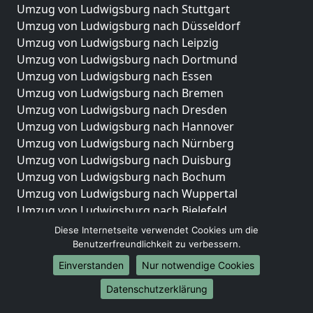
Umzug von Ludwigsburg nach Stuttgart
Umzug von Ludwigsburg nach Düsseldorf
Umzug von Ludwigsburg nach Leipzig
Umzug von Ludwigsburg nach Dortmund
Umzug von Ludwigsburg nach Essen
Umzug von Ludwigsburg nach Bremen
Umzug von Ludwigsburg nach Dresden
Umzug von Ludwigsburg nach Hannover
Umzug von Ludwigsburg nach Nürnberg
Umzug von Ludwigsburg nach Duisburg
Umzug von Ludwigsburg nach Bochum
Umzug von Ludwigsburg nach Wuppertal
Umzug von Ludwigsburg nach Bielefeld
Umzug von Ludwigsburg nach Bonn
Diese Internetseite verwendet Cookies um die
Umzug von Ludwigsburg nach Münster
Benutzerfreundlichkeit zu verbessern.
Einverstanden
Nur notwendige Cookies
Internationale-Umzüge
Datenschutzerklärung
Umzug von Ludwigsburg nach Brasilien
Umzug von Ludwigsburg nach Brunei Darussalam