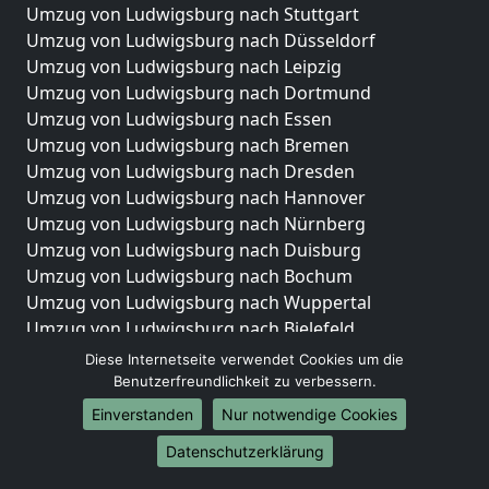
Umzug von Ludwigsburg nach Stuttgart
Umzug von Ludwigsburg nach Düsseldorf
Umzug von Ludwigsburg nach Leipzig
Umzug von Ludwigsburg nach Dortmund
Umzug von Ludwigsburg nach Essen
Umzug von Ludwigsburg nach Bremen
Umzug von Ludwigsburg nach Dresden
Umzug von Ludwigsburg nach Hannover
Umzug von Ludwigsburg nach Nürnberg
Umzug von Ludwigsburg nach Duisburg
Umzug von Ludwigsburg nach Bochum
Umzug von Ludwigsburg nach Wuppertal
Umzug von Ludwigsburg nach Bielefeld
Umzug von Ludwigsburg nach Bonn
Diese Internetseite verwendet Cookies um die
Umzug von Ludwigsburg nach Münster
Benutzerfreundlichkeit zu verbessern.
Einverstanden
Nur notwendige Cookies
Internationale-Umzüge
Datenschutzerklärung
Umzug von Ludwigsburg nach Brasilien
Umzug von Ludwigsburg nach Brunei Darussalam