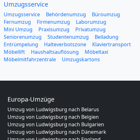
Umzugsservice
Umzugsservice
Behördenumzug
Büroumzug
Fernumzug
Firmenumzug
Laborumzug
Mini Umzug
Praxisumzug
Privatumzug
Seniorenumzug
Studentenumzug
Beiladung
Entrümpelung
Halteverbotszone
Klaviertransport
Möbellift
Haushaltsauflösung
Möbeltaxi
Möbelmitfahrzentrale
Umzugskartons
Europa-Umzüge
Umzug von Ludwigsburg nach Belarus
Umzug von Ludwigsburg nach Belgien
Umzug von Ludwigsburg nach Bulgarien
Umzug von Ludwigsburg nach Dänemark
Umzug von Ludwigsburg nach England