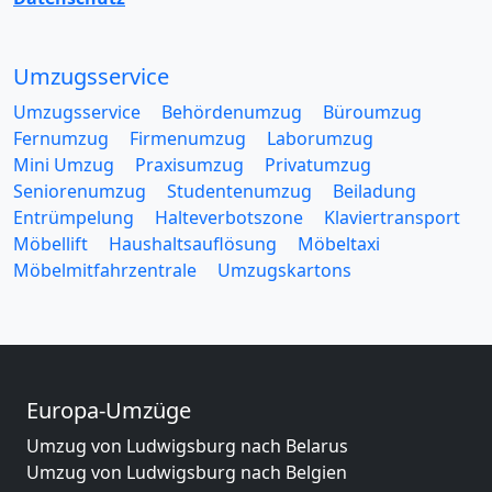
Umzugsservice
Umzugsservice
Behördenumzug
Büroumzug
Fernumzug
Firmenumzug
Laborumzug
Mini Umzug
Praxisumzug
Privatumzug
Seniorenumzug
Studentenumzug
Beiladung
Entrümpelung
Halteverbotszone
Klaviertransport
Möbellift
Haushaltsauflösung
Möbeltaxi
Möbelmitfahrzentrale
Umzugskartons
Europa-Umzüge
Umzug von Ludwigsburg nach Belarus
Umzug von Ludwigsburg nach Belgien