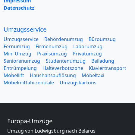
Impressum
Datenschutz
Umzugsservice
Umzugsservice
Behördenumzug
Büroumzug
Fernumzug
Firmenumzug
Laborumzug
Mini Umzug
Praxisumzug
Privatumzug
Seniorenumzug
Studentenumzug
Beiladung
Entrümpelung
Halteverbotszone
Klaviertransport
Möbellift
Haushaltsauflösung
Möbeltaxi
Möbelmitfahrzentrale
Umzugskartons
Europa-Umzüge
Umzug von Ludwigsburg nach Belarus