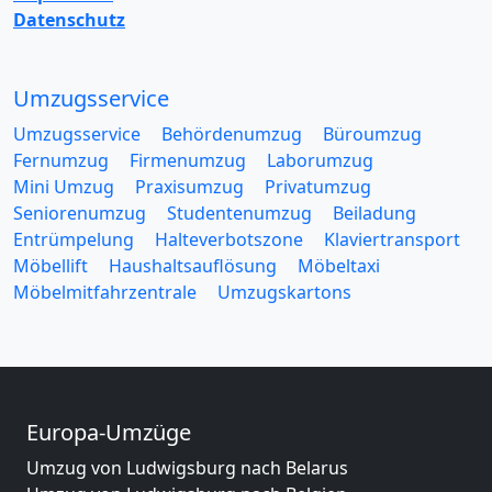
Datenschutz
Umzugsservice
Umzugsservice
Behördenumzug
Büroumzug
Fernumzug
Firmenumzug
Laborumzug
Mini Umzug
Praxisumzug
Privatumzug
Seniorenumzug
Studentenumzug
Beiladung
Entrümpelung
Halteverbotszone
Klaviertransport
Möbellift
Haushaltsauflösung
Möbeltaxi
Möbelmitfahrzentrale
Umzugskartons
Europa-Umzüge
Umzug von Ludwigsburg nach Belarus