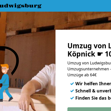
udwigsburg
Umzug von 
Köpnick ☛ 1
Umzug von Ludwigsburg
Umzugsunternehmen - 
Umzüge ab 64€
✓
Wir helfen Ihne
✓
Schnell & unverb
✓
Finden Sie das 