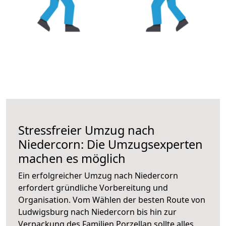
Stressfreier Umzug nach
Niedercorn: Die Umzugsexperten
machen es möglich
Ein erfolgreicher Umzug nach Niedercorn
erfordert gründliche Vorbereitung und
Organisation. Vom Wählen der besten Route von
Ludwigsburg nach Niedercorn bis hin zur
Verpackung des Familien Porzellan sollte alles