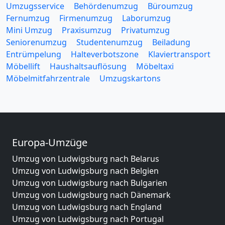
Umzugsservice
Behördenumzug
Büroumzug
Fernumzug
Firmenumzug
Laborumzug
Mini Umzug
Praxisumzug
Privatumzug
Seniorenumzug
Studentenumzug
Beiladung
Entrümpelung
Halteverbotszone
Klaviertransport
Möbellift
Haushaltsauflösung
Möbeltaxi
Möbelmitfahrzentrale
Umzugskartons
Europa-Umzüge
Umzug von Ludwigsburg nach Belarus
Umzug von Ludwigsburg nach Belgien
Umzug von Ludwigsburg nach Bulgarien
Umzug von Ludwigsburg nach Dänemark
Umzug von Ludwigsburg nach England
Umzug von Ludwigsburg nach Portugal