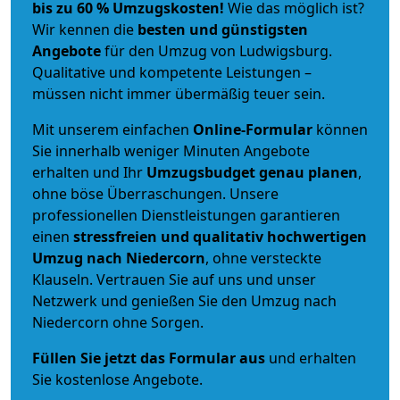
bis zu 60 % Umzugskosten!
Wie das möglich ist?
Wir kennen die
besten und günstigsten
Angebote
für den Umzug von Ludwigsburg.
Qualitative und kompetente Leistungen –
müssen nicht immer übermäßig teuer sein.
Mit unserem einfachen
Online-Formular
können
Sie innerhalb weniger Minuten Angebote
erhalten und Ihr
Umzugsbudget
genau
planen
,
ohne böse Überraschungen. Unsere
professionellen Dienstleistungen garantieren
einen
stressfreien und qualitativ hochwertigen
Umzug nach Niedercorn
, ohne versteckte
Klauseln. Vertrauen Sie auf uns und unser
Netzwerk und genießen Sie den Umzug nach
Niedercorn ohne Sorgen.
Füllen Sie jetzt das Formular aus
und erhalten
Sie kostenlose Angebote.