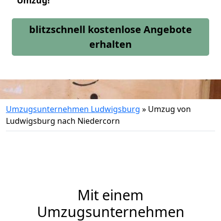
Umzug!
blitzschnell kostenlose Angebote
erhalten
Umzugsunternehmen Ludwigsburg
»
Umzug von
Ludwigsburg nach Niedercorn
Mit einem
Umzugsunternehmen