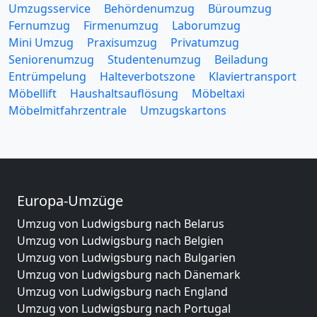
Umzugsservice
Behördenumzug
Büroumzug
Fernumzug
Firmenumzug
Laborumzug
Mini Umzug
Praxisumzug
Privatumzug
Seniorenumzug
Studentenumzug
Beiladung
Entrümpelung
Halteverbotszone
Klaviertransport
Möbellift
Haushaltsauflösung
Möbeltaxi
Möbelmitfahrzentrale
Umzugskartons
Europa-Umzüge
Umzug von Ludwigsburg nach Belarus
Umzug von Ludwigsburg nach Belgien
Umzug von Ludwigsburg nach Bulgarien
Umzug von Ludwigsburg nach Dänemark
Umzug von Ludwigsburg nach England
Umzug von Ludwigsburg nach Portugal