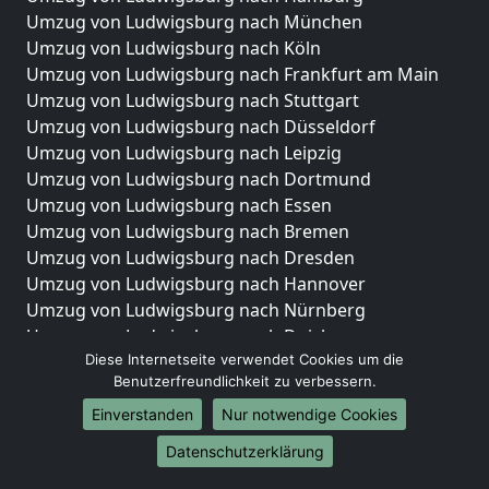
Umzug von Ludwigsburg nach München
Umzug von Ludwigsburg nach Köln
Umzug von Ludwigsburg nach Frankfurt am Main
Umzug von Ludwigsburg nach Stuttgart
Umzug von Ludwigsburg nach Düsseldorf
Umzug von Ludwigsburg nach Leipzig
Umzug von Ludwigsburg nach Dortmund
Umzug von Ludwigsburg nach Essen
Umzug von Ludwigsburg nach Bremen
Umzug von Ludwigsburg nach Dresden
Umzug von Ludwigsburg nach Hannover
Umzug von Ludwigsburg nach Nürnberg
Umzug von Ludwigsburg nach Duisburg
Diese Internetseite verwendet Cookies um die
Umzug von Ludwigsburg nach Bochum
Benutzerfreundlichkeit zu verbessern.
Umzug von Ludwigsburg nach Wuppertal
Umzug von Ludwigsburg nach Bielefeld
Einverstanden
Nur notwendige Cookies
Umzug von Ludwigsburg nach Bonn
Datenschutzerklärung
Umzug von Ludwigsburg nach Münster