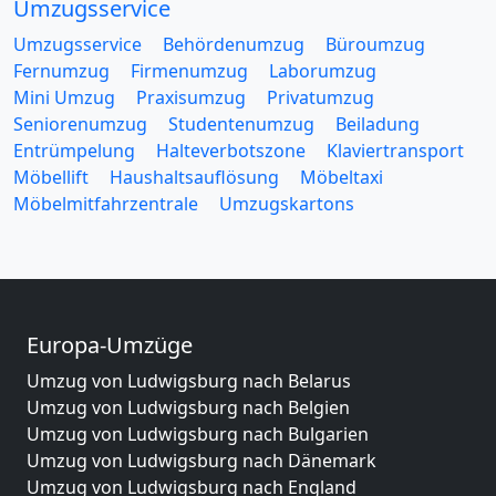
Umzugsservice
Umzugsservice
Behördenumzug
Büroumzug
Fernumzug
Firmenumzug
Laborumzug
Mini Umzug
Praxisumzug
Privatumzug
Seniorenumzug
Studentenumzug
Beiladung
Entrümpelung
Halteverbotszone
Klaviertransport
Möbellift
Haushaltsauflösung
Möbeltaxi
Möbelmitfahrzentrale
Umzugskartons
Europa-Umzüge
Umzug von Ludwigsburg nach Belarus
Umzug von Ludwigsburg nach Belgien
Umzug von Ludwigsburg nach Bulgarien
Umzug von Ludwigsburg nach Dänemark
Umzug von Ludwigsburg nach England