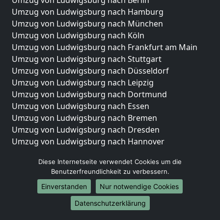
Umzug von Ludwigsburg nach Berlin
Umzug von Ludwigsburg nach Hamburg
Umzug von Ludwigsburg nach München
Umzug von Ludwigsburg nach Köln
Umzug von Ludwigsburg nach Frankfurt am Main
Umzug von Ludwigsburg nach Stuttgart
Umzug von Ludwigsburg nach Düsseldorf
Umzug von Ludwigsburg nach Leipzig
Umzug von Ludwigsburg nach Dortmund
Umzug von Ludwigsburg nach Essen
Umzug von Ludwigsburg nach Bremen
Umzug von Ludwigsburg nach Dresden
Umzug von Ludwigsburg nach Hannover
Umzug von Ludwigsburg nach Nürnberg
Diese Internetseite verwendet Cookies um die
Umzug von Ludwigsburg nach Duisburg
Benutzerfreundlichkeit zu verbessern.
Umzug von Ludwigsburg nach Bochum
Einverstanden
Nur notwendige Cookies
Umzug von Ludwigsburg nach Wuppertal
Umzug von Ludwigsburg nach Bielefeld
Datenschutzerklärung
Umzug von Ludwigsburg nach Bonn