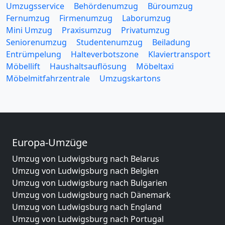
Umzugsservice
Behördenumzug
Büroumzug
Fernumzug
Firmenumzug
Laborumzug
Mini Umzug
Praxisumzug
Privatumzug
Seniorenumzug
Studentenumzug
Beiladung
Entrümpelung
Halteverbotszone
Klaviertransport
Möbellift
Haushaltsauflösung
Möbeltaxi
Möbelmitfahrzentrale
Umzugskartons
Europa-Umzüge
Umzug von Ludwigsburg nach Belarus
Umzug von Ludwigsburg nach Belgien
Umzug von Ludwigsburg nach Bulgarien
Umzug von Ludwigsburg nach Dänemark
Umzug von Ludwigsburg nach England
Umzug von Ludwigsburg nach Portugal