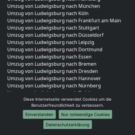
Umzug von Ludwigsburg nach München
Umzug von Ludwigsburg nach Köln
Umzug von Ludwigsburg nach Frankfurt am Main
Umzug von Ludwigsburg nach Stuttgart
Umzug von Ludwigsburg nach Düsseldorf
Umzug von Ludwigsburg nach Leipzig
Umzug von Ludwigsburg nach Dortmund
Umzug von Ludwigsburg nach Essen
Umzug von Ludwigsburg nach Bremen
Umzug von Ludwigsburg nach Dresden
Umzug von Ludwigsburg nach Hannover
Umzug von Ludwigsburg nach Nürnberg
Umzug von Ludwigsburg nach Duisburg
Diese Internetseite verwendet Cookies um die
Umzug von Ludwigsburg nach Bochum
Benutzerfreundlichkeit zu verbessern.
Umzug von Ludwigsburg nach Wuppertal
Umzug von Ludwigsburg nach Bielefeld
Einverstanden
Nur notwendige Cookies
Umzug von Ludwigsburg nach Bonn
Datenschutzerklärung
Umzug von Ludwigsburg nach Münster