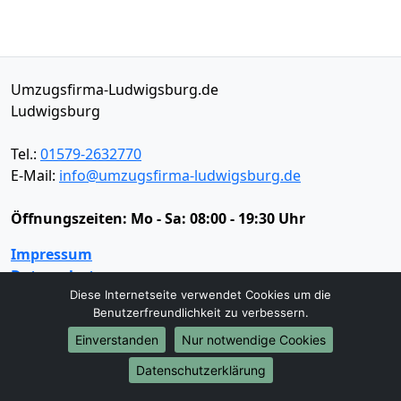
Umzugsfirma-Ludwigsburg.de
Ludwigsburg
Tel.:
01579-2632770
E-Mail:
info@umzugsfirma-ludwigsburg.de
Öffnungszeiten:
Mo - Sa: 08:00 - 19:30 Uhr
Impressum
Datenschutz
Diese Internetseite verwendet Cookies um die
Benutzerfreundlichkeit zu verbessern.
Umzugsservice
Einverstanden
Nur notwendige Cookies
Umzugsservice
Behördenumzug
Büroumzug
Datenschutzerklärung
Fernumzug
Firmenumzug
Laborumzug