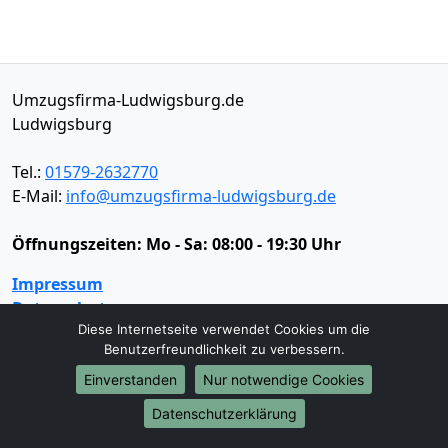
Umzugsfirma-Ludwigsburg.de
Ludwigsburg
Tel.:
01579-2632770
E-Mail:
info@umzugsfirma-ludwigsburg.de
Öffnungszeiten:
Mo - Sa: 08:00 - 19:30 Uhr
Impressum
Datenschutz
Diese Internetseite verwendet Cookies um die
Benutzerfreundlichkeit zu verbessern.
Umzugsservice
Einverstanden
Nur notwendige Cookies
Umzugsservice
Behördenumzug
Büroumzug
Datenschutzerklärung
Fernumzug
Firmenumzug
Laborumzug