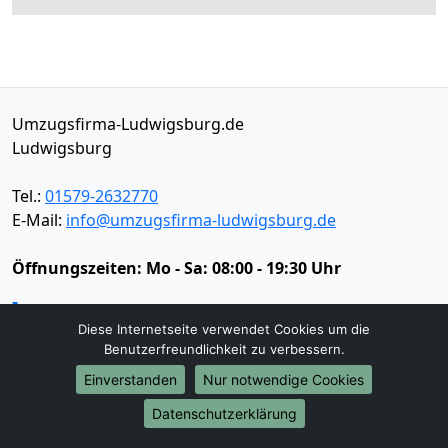
Umzugsfirma-Ludwigsburg.de
Ludwigsburg
Tel.:
01579-2632770
E-Mail:
info@umzugsfirma-ludwigsburg.de
Öffnungszeiten:
Mo - Sa: 08:00 - 19:30 Uhr
Impressum
Diese Internetseite verwendet Cookies um die
Datenschutz
Benutzerfreundlichkeit zu verbessern.
Einverstanden
Nur notwendige Cookies
Umzugsservice
Datenschutzerklärung
Umzugsservice
Behördenumzug
Büroumzug