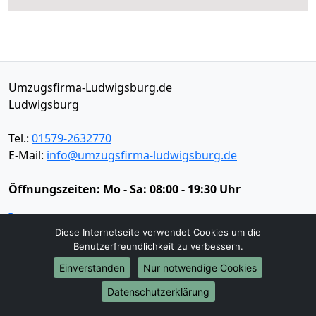
Umzugsfirma-Ludwigsburg.de
Ludwigsburg
Tel.:
01579-2632770
E-Mail:
info@umzugsfirma-ludwigsburg.de
Öffnungszeiten:
Mo - Sa: 08:00 - 19:30 Uhr
Impressum
Diese Internetseite verwendet Cookies um die
Datenschutz
Benutzerfreundlichkeit zu verbessern.
Einverstanden
Nur notwendige Cookies
Umzugsservice
Datenschutzerklärung
Umzugsservice
Behördenumzug
Büroumzug