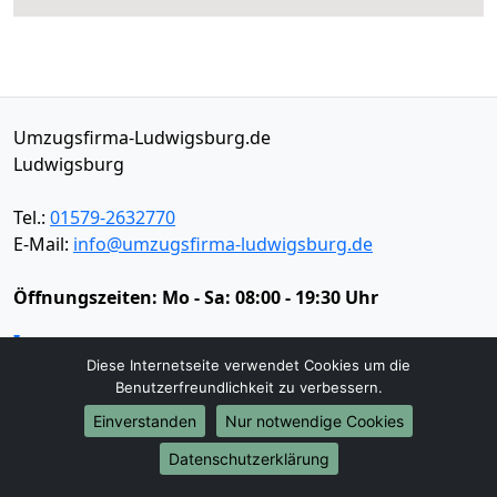
Umzugsfirma-Ludwigsburg.de
Ludwigsburg
Tel.:
01579-2632770
E-Mail:
info@umzugsfirma-ludwigsburg.de
Öffnungszeiten:
Mo - Sa: 08:00 - 19:30 Uhr
Impressum
Diese Internetseite verwendet Cookies um die
Datenschutz
Benutzerfreundlichkeit zu verbessern.
Einverstanden
Nur notwendige Cookies
Umzugsservice
Datenschutzerklärung
Umzugsservice
Behördenumzug
Büroumzug