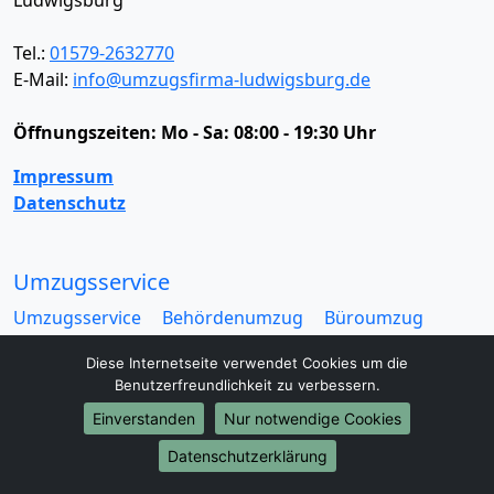
Tel.:
01579-2632770
E-Mail:
info@umzugsfirma-ludwigsburg.de
Öffnungszeiten:
Mo - Sa: 08:00 - 19:30 Uhr
Impressum
Datenschutz
Umzugsservice
Umzugsservice
Behördenumzug
Büroumzug
Fernumzug
Firmenumzug
Laborumzug
Diese Internetseite verwendet Cookies um die
Mini Umzug
Praxisumzug
Privatumzug
Benutzerfreundlichkeit zu verbessern.
Seniorenumzug
Studentenumzug
Beiladung
Einverstanden
Nur notwendige Cookies
Entrümpelung
Halteverbotszone
Klaviertransport
Möbellift
Haushaltsauflösung
Möbeltaxi
Datenschutzerklärung
Möbelmitfahrzentrale
Umzugskartons