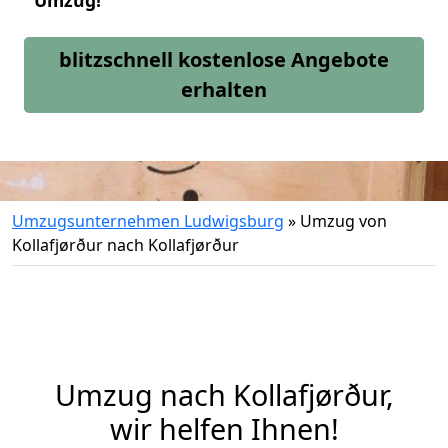
Umzug!
blitzschnell kostenlose Angebote
erhalten
Umzugsunternehmen Ludwigsburg
»
Umzug von
Kollafjørður nach Kollafjørður
Umzug nach Kollafjørður,
wir helfen Ihnen!