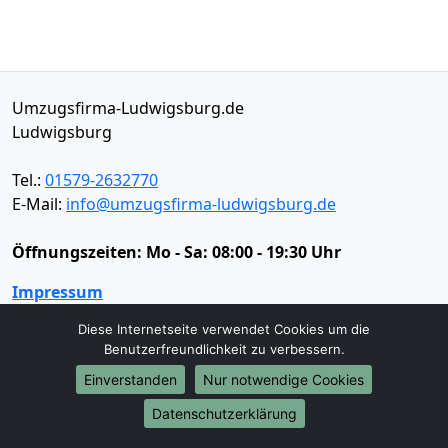
Umzugsfirma-Ludwigsburg.de
Ludwigsburg
Tel.:
01579-2632770
E-Mail:
info@umzugsfirma-ludwigsburg.de
Öffnungszeiten:
Mo - Sa: 08:00 - 19:30 Uhr
Impressum
Datenschutz
Diese Internetseite verwendet Cookies um die
Benutzerfreundlichkeit zu verbessern.
Einverstanden
Nur notwendige Cookies
Umzugsservice
Datenschutzerklärung
Umzugsservice
Behördenumzug
Büroumzug
Fernumzug
Firmenumzug
Laborumzug