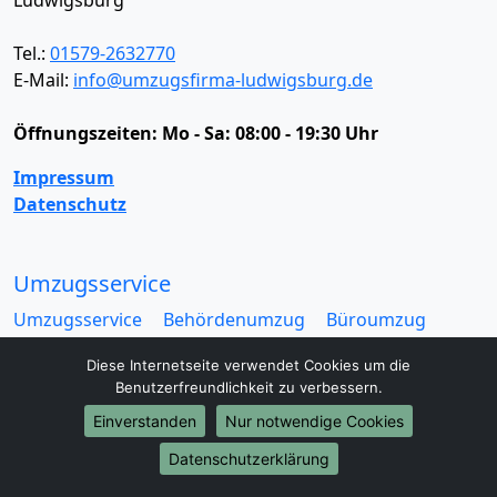
Tel.:
01579-2632770
E-Mail:
info@umzugsfirma-ludwigsburg.de
Öffnungszeiten:
Mo - Sa: 08:00 - 19:30 Uhr
Impressum
Datenschutz
Umzugsservice
Umzugsservice
Behördenumzug
Büroumzug
Fernumzug
Firmenumzug
Laborumzug
Diese Internetseite verwendet Cookies um die
Mini Umzug
Praxisumzug
Privatumzug
Benutzerfreundlichkeit zu verbessern.
Seniorenumzug
Studentenumzug
Beiladung
Einverstanden
Nur notwendige Cookies
Entrümpelung
Halteverbotszone
Klaviertransport
Möbellift
Haushaltsauflösung
Möbeltaxi
Datenschutzerklärung
Möbelmitfahrzentrale
Umzugskartons