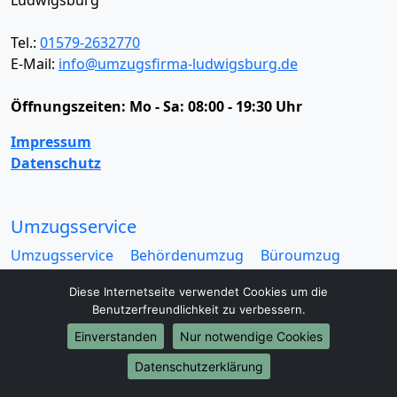
Tel.:
01579-2632770
E-Mail:
info@umzugsfirma-ludwigsburg.de
Öffnungszeiten:
Mo - Sa: 08:00 - 19:30 Uhr
Impressum
Datenschutz
Umzugsservice
Umzugsservice
Behördenumzug
Büroumzug
Fernumzug
Firmenumzug
Laborumzug
Diese Internetseite verwendet Cookies um die
Mini Umzug
Praxisumzug
Privatumzug
Benutzerfreundlichkeit zu verbessern.
Seniorenumzug
Studentenumzug
Beiladung
Einverstanden
Nur notwendige Cookies
Entrümpelung
Halteverbotszone
Klaviertransport
Möbellift
Haushaltsauflösung
Möbeltaxi
Datenschutzerklärung
Möbelmitfahrzentrale
Umzugskartons