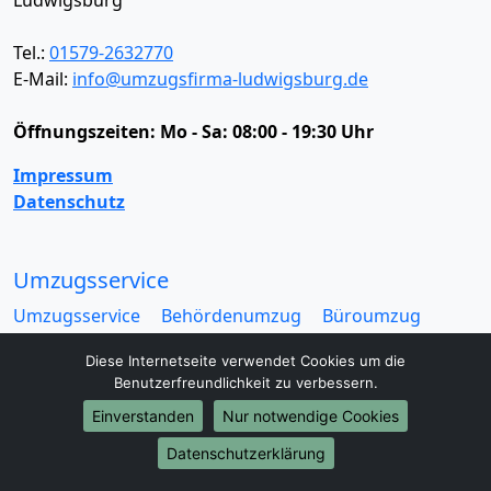
Tel.:
01579-2632770
E-Mail:
info@umzugsfirma-ludwigsburg.de
Öffnungszeiten:
Mo - Sa: 08:00 - 19:30 Uhr
Impressum
Datenschutz
Umzugsservice
Umzugsservice
Behördenumzug
Büroumzug
Fernumzug
Firmenumzug
Laborumzug
Diese Internetseite verwendet Cookies um die
Mini Umzug
Praxisumzug
Privatumzug
Benutzerfreundlichkeit zu verbessern.
Seniorenumzug
Studentenumzug
Beiladung
Einverstanden
Nur notwendige Cookies
Entrümpelung
Halteverbotszone
Klaviertransport
Möbellift
Haushaltsauflösung
Möbeltaxi
Datenschutzerklärung
Möbelmitfahrzentrale
Umzugskartons