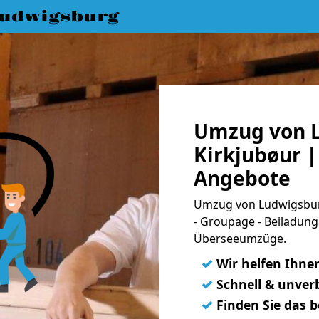
udwigsburg
Umzug von 
Kirkjubøur |
Angebote
Umzug von Ludwigsburg
- Groupage - Beiladung
Überseeumzüge.
✓
Wir helfen Ihne
✓
Schnell & unverb
✓
Finden Sie das 