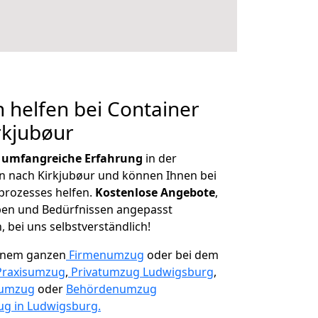
 helfen bei Container
rkjubøur
r
umfangreiche Erfahrung
in der
nach Kirkjubøur und können Ihnen bei
prozesses helfen.
K
ostenlose Angebote
,
ben und Bedürfnissen angepasst
 bei uns selbstverständlich!
einem ganzen
Firmenumzug
oder bei dem
Praxisumzug
,
Privatumzug Ludwigsburg
,
numzug
oder
Behördenumzug
g in Ludwigsburg.