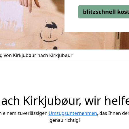
blitzschnell ko
 von Kirkjubøur nach Kirkjubøur
ch Kirkjubøur, wir helf
h einem zuverlässigen
Umzugsunternehmen
, das Ihnen de
genau richtig!