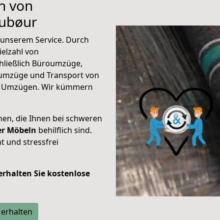
n von
jubøur
unserem Service. Durch
elzahl von
hließlich Büroumzüge,
umzüge und Transport von
n Umzügen. Wir kümmern
men, die Ihnen bei schweren
der Möbeln
behilflich sind.
t und stressfrei
 erhalten Sie kostenlose
 erhalten