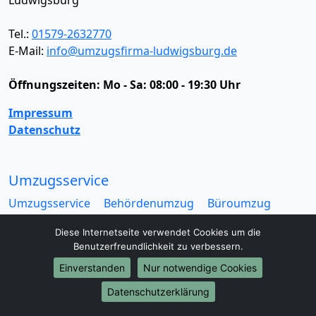
Tel.:
01579-2632770
E-Mail:
info@umzugsfirma-ludwigsburg.de
Öffnungszeiten:
Mo - Sa: 08:00 - 19:30 Uhr
Impressum
Datenschutz
Umzugsservice
Umzugsservice
Behördenumzug
Büroumzug
Fernumzug
Firmenumzug
Laborumzug
Diese Internetseite verwendet Cookies um die
Mini Umzug
Praxisumzug
Privatumzug
Benutzerfreundlichkeit zu verbessern.
Seniorenumzug
Studentenumzug
Beiladung
Einverstanden
Nur notwendige Cookies
Entrümpelung
Halteverbotszone
Klaviertransport
Möbellift
Haushaltsauflösung
Möbeltaxi
Datenschutzerklärung
Möbelmitfahrzentrale
Umzugskartons