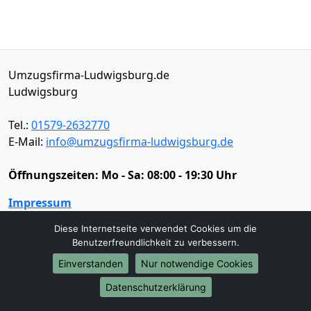
Umzugsfirma-Ludwigsburg.de
Ludwigsburg
Tel.:
01579-2632770
E-Mail:
info@umzugsfirma-ludwigsburg.de
Öffnungszeiten:
Mo - Sa: 08:00 - 19:30 Uhr
Impressum
Datenschutz
Diese Internetseite verwendet Cookies um die
Benutzerfreundlichkeit zu verbessern.
Einverstanden
Nur notwendige Cookies
Umzugsservice
Datenschutzerklärung
Umzugsservice
Behördenumzug
Büroumzug
Fernumzug
Firmenumzug
Laborumzug