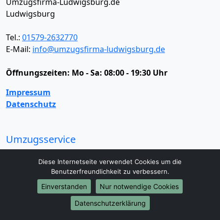
Umzugsfirma-Ludwigsburg.de
Ludwigsburg
Tel.:
01579-2632770
E-Mail:
info@umzugsfirma-ludwigsburg.de
Öffnungszeiten:
Mo - Sa: 08:00 - 19:30 Uhr
Impressum
Datenschutz
Umzugsservice
Umzugsservice
Behördenumzug
Büroumzug
Diese Internetseite verwendet Cookies um die
Fernumzug
Firmenumzug
Laborumzug
Benutzerfreundlichkeit zu verbessern.
Mini Umzug
Praxisumzug
Privatumzug
Einverstanden
Nur notwendige Cookies
Seniorenumzug
Studentenumzug
Beiladung
Entrümpelung
Halteverbotszone
Klaviertransport
Datenschutzerklärung
Möbellift
Haushaltsauflösung
Möbeltaxi