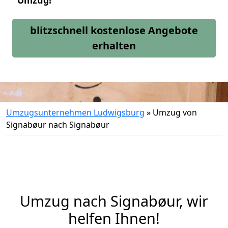
Umzug!
blitzschnell kostenlose Angebote
erhalten
Umzugsunternehmen Ludwigsburg
»
Umzug von
Signabøur nach Signabøur
Umzug nach Signabøur, wir
helfen Ihnen!