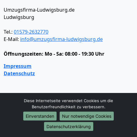
Umzugsfirma-Ludwigsburg.de
Ludwigsburg
Tel.:
01579-2632770
E-Mail:
info@umzugsfirma-ludwigsburg.de
Öffnungszeiten:
Mo - Sa: 08:00 - 19:30 Uhr
Impressum
Datenschutz
Umzugsservice
Diese Internetseite verwendet Cookies um die
Umzugsservice
Behördenumzug
Büroumzug
Benutzerfreundlichkeit zu verbessern.
Fernumzug
Firmenumzug
Laborumzug
Einverstanden
Nur notwendige Cookies
Mini Umzug
Praxisumzug
Privatumzug
Seniorenumzug
Studentenumzug
Beiladung
Datenschutzerklärung
Entrümpelung
Halteverbotszone
Klaviertransport