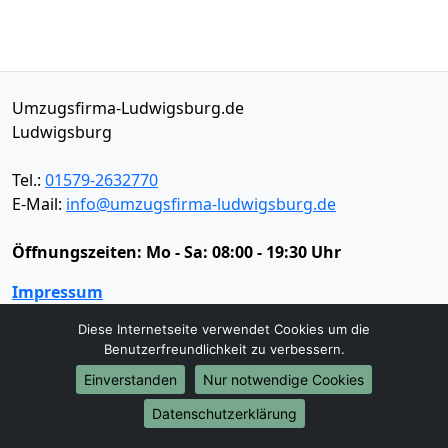
Umzugsfirma-Ludwigsburg.de
Ludwigsburg
Tel.:
01579-2632770
E-Mail:
info@umzugsfirma-ludwigsburg.de
Öffnungszeiten:
Mo - Sa: 08:00 - 19:30 Uhr
Impressum
Datenschutz
Diese Internetseite verwendet Cookies um die
Benutzerfreundlichkeit zu verbessern.
Einverstanden
Nur notwendige Cookies
Umzugsservice
Datenschutzerklärung
Umzugsservice
Behördenumzug
Büroumzug
Fernumzug
Firmenumzug
Laborumzug