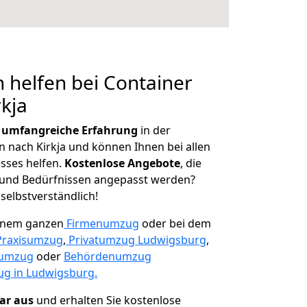
 helfen bei Container
rkja
r
umfangreiche Erfahrung
in der
nach Kirkja und können Ihnen bei allen
sses helfen.
K
ostenlose Angebote
, die
und Bedürfnissen angepasst werden?
 selbstverständlich!
einem ganzen
Firmenumzug
oder bei dem
Praxisumzug
,
Privatumzug Ludwigsburg
,
numzug
oder
Behördenumzug
g in Ludwigsburg.
lar aus
und erhalten Sie kostenlose