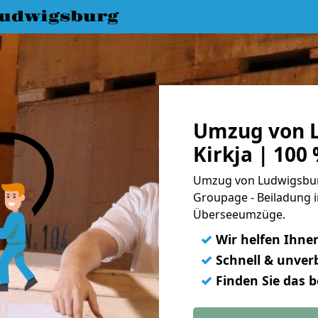
udwigsburg
Umzug von 
Kirkja | 100
Umzug von Ludwigsburg 
Groupage - Beiladung i
Überseeumzüge.
✓
Wir helfen Ihne
✓
Schnell & unverb
✓
Finden Sie das 