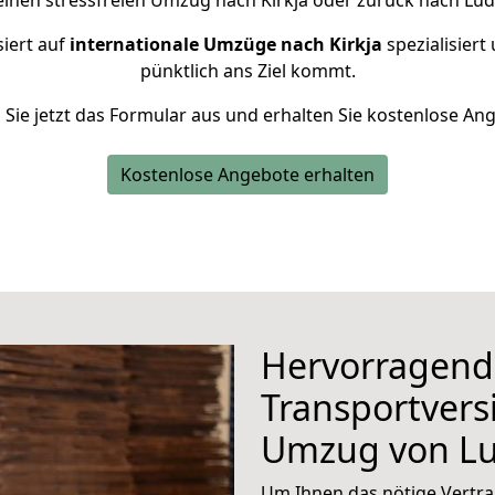
einen stressfreien Umzug nach Kirkja oder zurück nach Lu
siert auf
internationale Umzüge nach Kirkja
spezialisiert
pünktlich ans Ziel kommt.
n Sie jetzt das Formular aus und erhalten Sie kostenlose An
Kostenlose Angebote erhalten
Hervorragend
Transportvers
Umzug von L
Um Ihnen das nötige Vertra